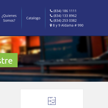
(834) 186 1111
¿Quienes
(834) 133 8962
Catalogo
Somos?
(834) 253 0382
8 y 9 Aldama # 990
stre