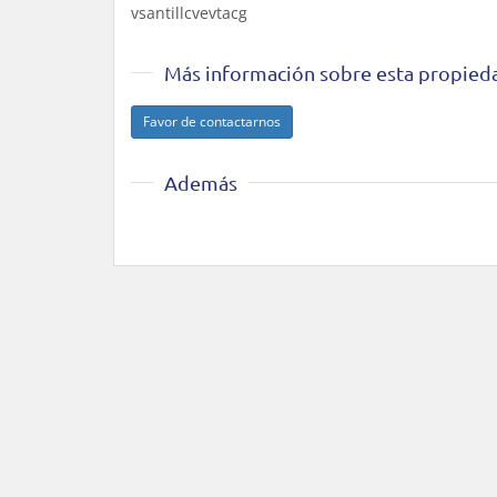
vsantillcvevtacg
Más información sobre esta propied
Favor de contactarnos
Además