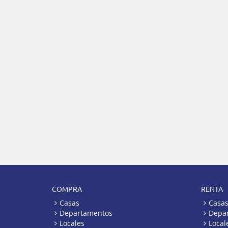
COMPRA
RENTA
Casas
Casa
Departamentos
Depa
Locales
Local