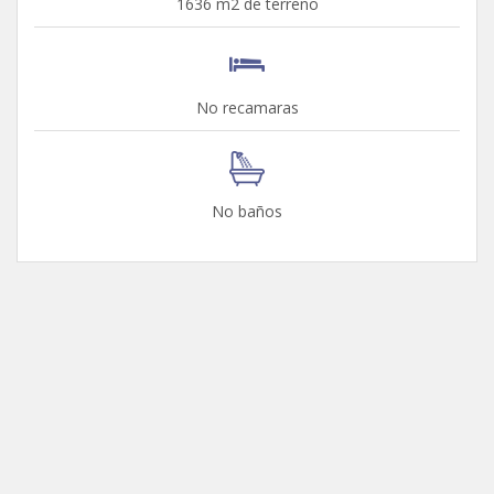
1636 m2 de terreno
No recamaras
No baños