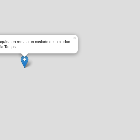
×
squina en renta a un costado de la ciudad
oria Tamps