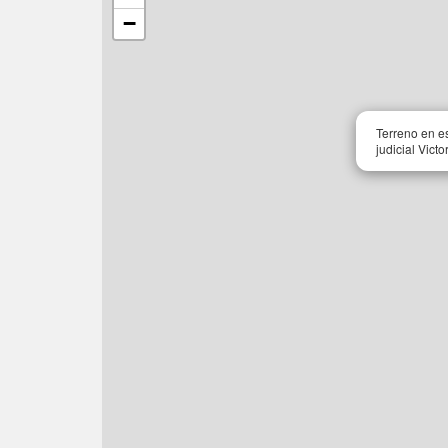
−
Terreno en e
judicial Vict