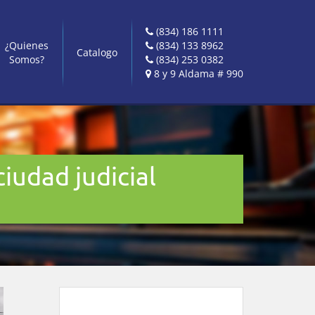
(834) 186 1111
¿Quienes
(834) 133 8962
Catalogo
Somos?
(834) 253 0382
8 y 9 Aldama # 990
iudad judicial