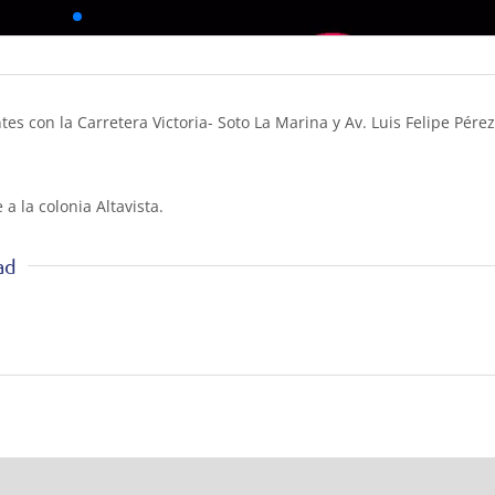
es con la Carretera Victoria- Soto La Marina y Av. Luis Felipe Pérez
a la colonia Altavista.
ad