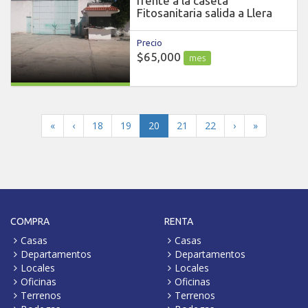
frente a la caseta
Fitosanitaria salida a Llera
Precio
$65,000
mes
(current)
«
‹
18
19
20
21
22
›
»
COMPRA
RENTA
Casas
Casas
Departamentos
Departamentos
Locales
Locales
Oficinas
Oficinas
Terrenos
Terrenos